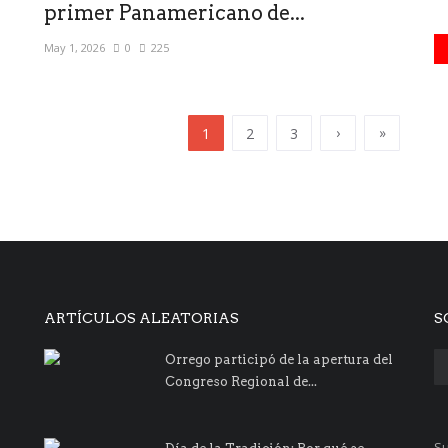
primer Panamericano de...
May 1, 2026
0
225
›
»
1
2
3
ARTÍCULOS ALEATORIAS
S
Orrego participó de la apertura del
Congreso Regional de...
Su