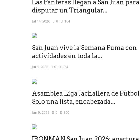
Las Panteras llegan a San Juan para
disputar un Triangular...
Jul 14, 2026
0
164
San Juan vive la Semana Puma con
actividades en toda la...
Jul 8, 2026
0
264
Asamblea Liga Jachallera de Fútbol
Solo una lista, encabezada...
Jun 9, 2026
0
800
IRONMAN San Juan 2026: apertura