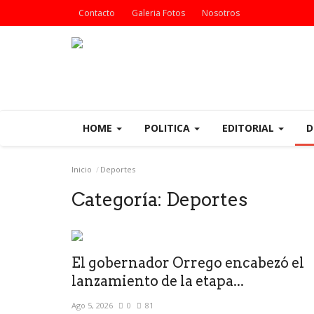
Contacto
Galeria Fotos
Nosotros
HOME
POLITICA
EDITORIAL
D
Inicio
Deportes
Categoría:
Deportes
El gobernador Orrego encabezó el
lanzamiento de la etapa...
Ago 5, 2026
0
81