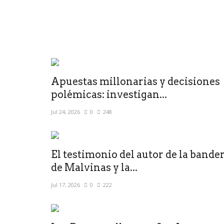
Apuestas millonarias y decisiones
polémicas: investigan...
Jul 24, 2026
0
248
El testimonio del autor de la bande
de Malvinas y la...
Jul 17, 2026
0
222