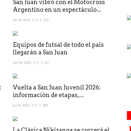
San Juan vibró con el Motocross
Argentino en un espectáculo...
Jul 14, 2026
0
235
Equipos de futsal de todo el país
llegarán a San Juan
Jun 30, 2026
0
237
:
Vuelta a San Juan Juvenil 2026:
información de etapas,...
Jun 8, 2026
0
289
La Clásica Nikizanga se correrá el