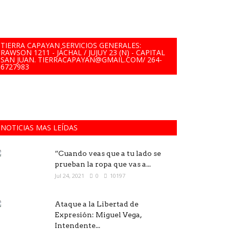
TIERRA CAPAYAN SERVICIOS GENERALES:
RAWSON 1211 - JÁCHAL / JUJUY 23 (N) - CAPITAL
SAN JUAN. TIERRACAPAYAN@GMAIL.COM/ 264-
6727983
NOTICIAS MAS LEÍDAS
“Cuando veas que a tu lado se
prueban la ropa que vas a...
Jul 24, 2021
0
10197
Ataque a la Libertad de
Expresión: Miguel Vega,
Intendente...