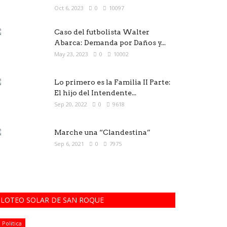
Oct 6, 2023
0
10097
Caso del futbolista Walter
Abarca: Demanda por Daños y...
May 23, 2023
0
10002
Lo primero es la Familia II Parte:
El hijo del Intendente...
Sep 20, 2022
0
9618
Marche una “Clandestina”
Sep 6, 2021
0
7975
LOTEO SOLAR DE SAN ROQUE
Politica