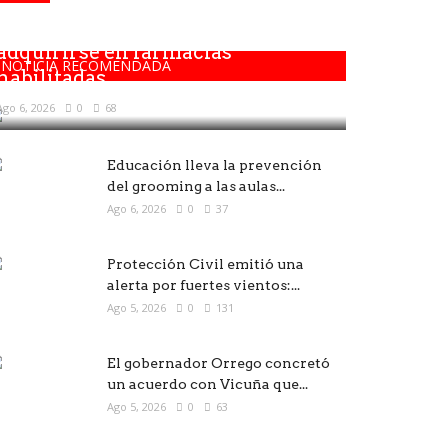
Los medicamentos solo deben
adquirirse en farmacias
NOTICIA RECOMENDADA
habilitadas
Ago 6, 2026
0
68
Educación lleva la prevención
del grooming a las aulas...
Ago 6, 2026
0
37
Protección Civil emitió una
alerta por fuertes vientos:...
Ago 5, 2026
0
131
El gobernador Orrego concretó
un acuerdo con Vicuña que...
Ago 5, 2026
0
63