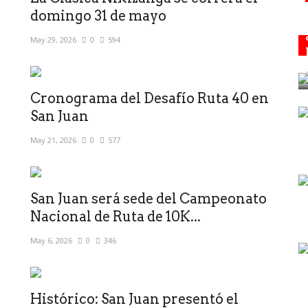
domingo 31 de mayo
May 29, 2026
0
594
Cronograma del Desafío Ruta 40 en
San Juan
May 21, 2026
0
577
San Juan será sede del Campeonato
Nacional de Ruta de 10K...
May 6, 2026
0
346
Histórico: San Juan presentó el