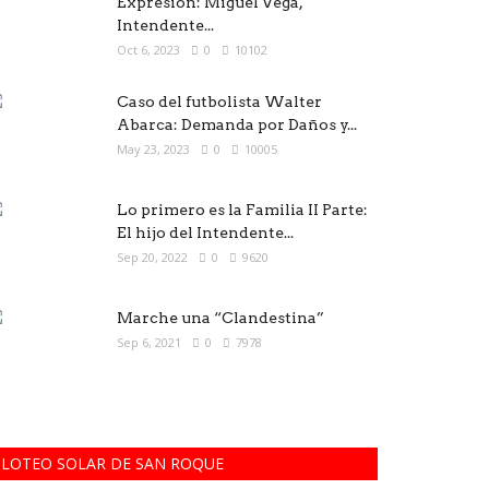
Expresión: Miguel Vega,
Intendente...
Oct 6, 2023
0
10102
Caso del futbolista Walter
Abarca: Demanda por Daños y...
May 23, 2023
0
10005
Lo primero es la Familia II Parte:
El hijo del Intendente...
Sep 20, 2022
0
9620
Marche una “Clandestina”
Sep 6, 2021
0
7978
LOTEO SOLAR DE SAN ROQUE