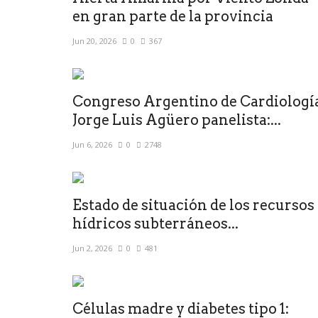
en gran parte de la provincia
Jun 20, 2026
0
367
Congreso Argentino de Cardiologí
Jorge Luis Agüero panelista:...
Jun 6, 2026
0
2748
Estado de situación de los recursos
hídricos subterráneos...
Jun 2, 2026
0
481
Células madre y diabetes tipo 1: