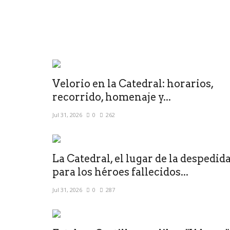
Velorio en la Catedral: horarios,
recorrido, homenaje y...
Jul 31, 2026
0
262
La Catedral, el lugar de la despedid
para los héroes fallecidos...
Jul 31, 2026
0
287