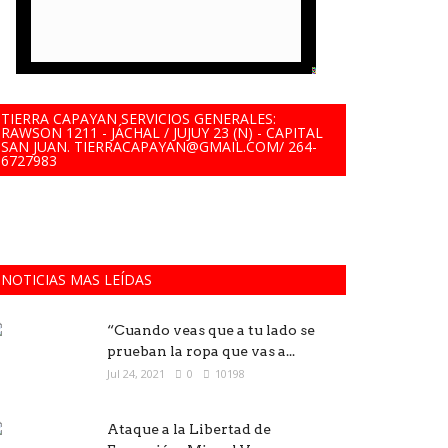
TIERRA CAPAYAN SERVICIOS GENERALES:
RAWSON 1211 - JÁCHAL / JUJUY 23 (N) - CAPITAL
SAN JUAN. TIERRACAPAYAN@GMAIL.COM/ 264-
6727983
NOTICIAS MAS LEÍDAS
“Cuando veas que a tu lado se
prueban la ropa que vas a...
Jul 24, 2021
0
10198
Ataque a la Libertad de