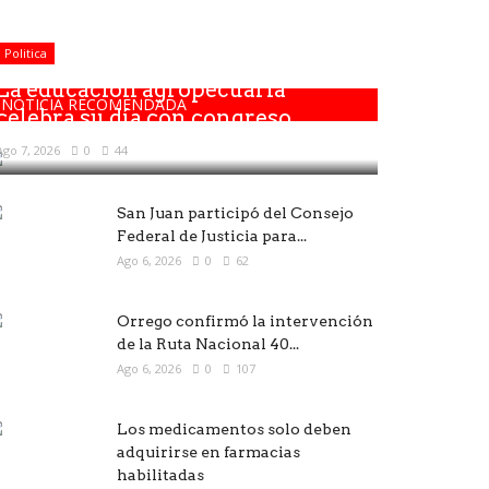
Politica
La educación agropecuaria
NOTICIA RECOMENDADA
celebra su día con congreso,...
Ago 7, 2026
0
44
San Juan participó del Consejo
Federal de Justicia para...
Ago 6, 2026
0
62
Orrego confirmó la intervención
de la Ruta Nacional 40...
Ago 6, 2026
0
107
Los medicamentos solo deben
adquirirse en farmacias
habilitadas