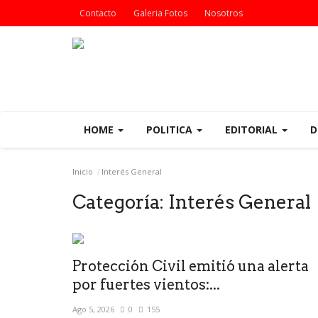
Contacto
Galeria Fotos
Nosotros
HOME
POLITICA
EDITORIAL
D
Inicio
Interés General
Categoría:
Interés General
Protección Civil emitió una alerta
por fuertes vientos:...
Ago 5, 2026
0
155