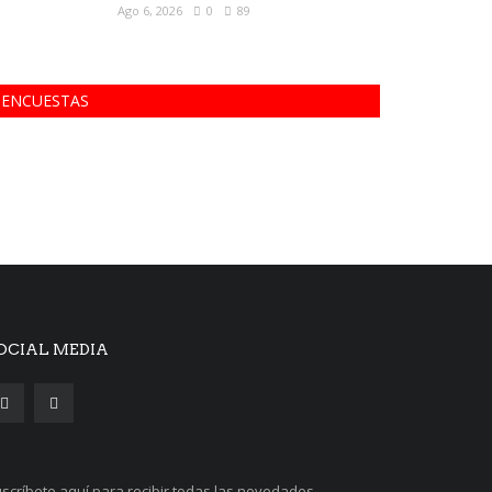
Ago 6, 2026
0
89
ENCUESTAS
OCIAL MEDIA
scríbete aquí para recibir todas las novedades