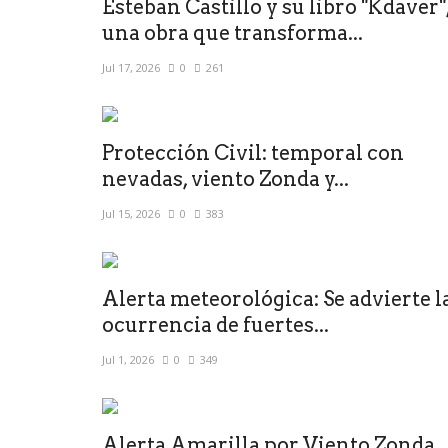
Esteban Castillo y su libro "Kdaver"
una obra que transforma...
Jul 17, 2026
0
261
Protección Civil: temporal con
nevadas, viento Zonda y...
Jul 15, 2026
0
383
Alerta meteorológica: Se advierte l
ocurrencia de fuertes...
Jul 1, 2026
0
349
Alerta Amarilla por Viento Zonda