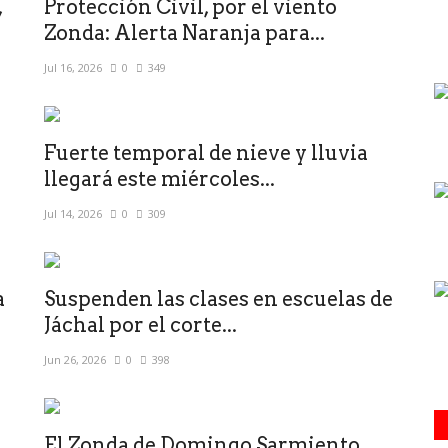
,
Protección Civil, por el viento
Zonda: Alerta Naranja para...
Jul 16, 2026
0
349
Fuerte temporal de nieve y lluvia
llegará este miércoles...
Jul 14, 2026
0
309
a
Suspenden las clases en escuelas de
Jáchal por el corte...
Jun 26, 2026
0
398
El Zonda de Domingo Sarmiento,