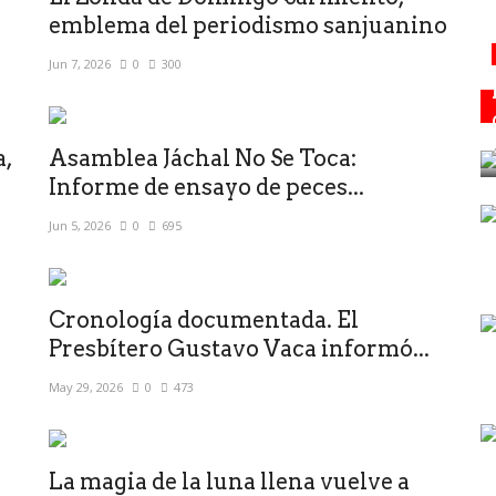
emblema del periodismo sanjuanino
Jun 7, 2026
0
300
a,
Asamblea Jáchal No Se Toca:
Informe de ensayo de peces...
Jun 5, 2026
0
695
Cronología documentada. El
Presbítero Gustavo Vaca informó...
May 29, 2026
0
473
La magia de la luna llena vuelve a