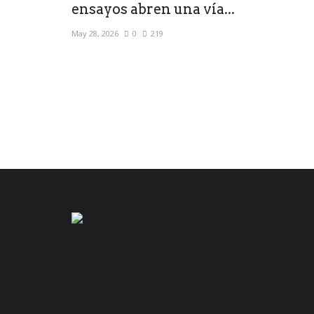
ensayos abren una vía...
May 28, 2026
0
219