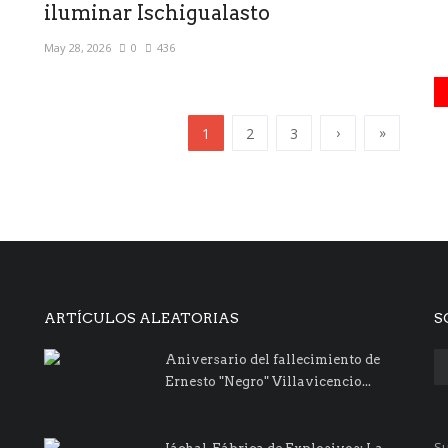
iluminar Ischigualasto
May 28, 2026
0
436
›
»
1
2
3
ARTÍCULOS ALEATORIAS
S
Aniversario del fallecimiento de
Ernesto "Negro" Villavicencio...
Su