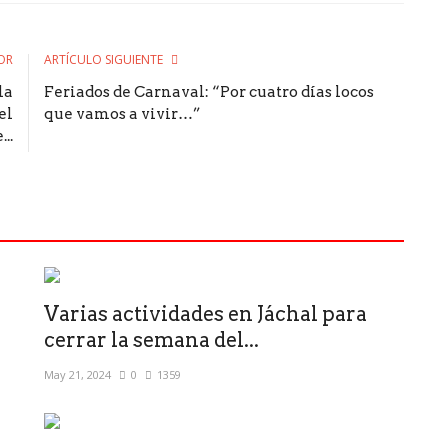
OR
ARTÍCULO SIGUIENTE
la
Feriados de Carnaval: “Por cuatro días locos
el
que vamos a vivir…”
..
Varias actividades en Jáchal para
cerrar la semana del...
May 21, 2024
0
1359