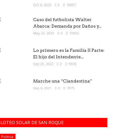
Oct 6, 2023
0
10097
Caso del futbolista Walter
Abarca: Demanda por Daños y...
May 23, 2023
0
10002
Lo primero es la Familia II Parte:
El hijo del Intendente...
Sep 20, 2022
0
9618
Marche una “Clandestina”
Sep 6, 2021
0
7975
LOTEO SOLAR DE SAN ROQUE
Politica