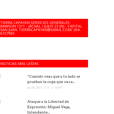
TIERRA CAPAYAN SERVICIOS GENERALES:
RAWSON 1211 - JÁCHAL / JUJUY 23 (N) - CAPITAL
SAN JUAN. TIERRACAPAYAN@GMAIL.COM/ 264-
6727983
NOTICIAS MAS LEÍDAS
“Cuando veas que a tu lado se
prueban la ropa que vas a...
Jul 24, 2021
0
10197
Ataque a la Libertad de
Expresión: Miguel Vega,
Intendente...