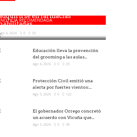
Los medicamentos solo deben
adquirirse en farmacias
NOTICIA RECOMENDADA
habilitadas
Ago 6, 2026
0
53
Educación lleva la prevención
del grooming a las aulas...
Ago 6, 2026
0
33
Protección Civil emitió una
alerta por fuertes vientos:...
Ago 5, 2026
0
122
El gobernador Orrego concretó
un acuerdo con Vicuña que...
Ago 5, 2026
0
59