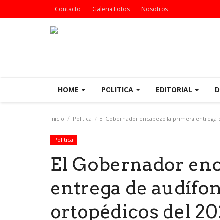
Contacto
Galeria Fotos
Nosotros
HOME
POLITICA
EDITORIAL
D
Inicio
Politica
El Gobernador encabezó la primera entrega d
Politica
El Gobernador enc
entrega de audífo
ortopédicos del 2