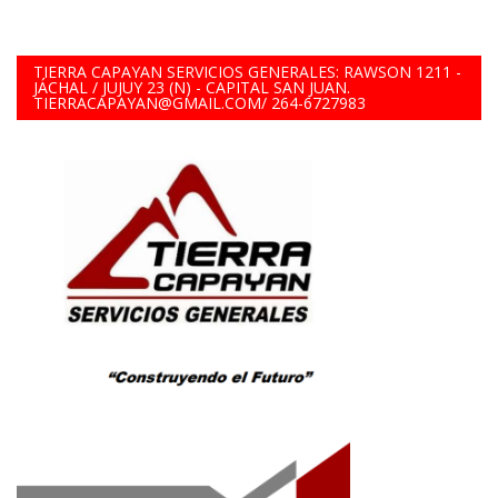
TIERRA CAPAYAN SERVICIOS GENERALES: RAWSON 1211 -
JÁCHAL / JUJUY 23 (N) - CAPITAL SAN JUAN.
TIERRACAPAYAN@GMAIL.COM/ 264-6727983