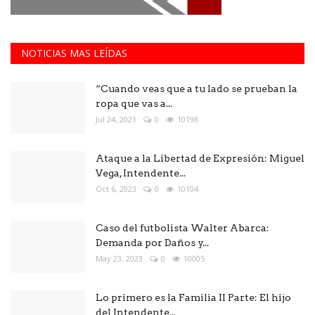
NOTICIAS MAS LEÍDAS
“Cuando veas que a tu lado se prueban la
ropa que vas a...
Jul 24, 2021
0
10198
Ataque a la Libertad de Expresión: Miguel
Vega, Intendente...
Oct 6, 2023
0
10104
Caso del futbolista Walter Abarca:
Demanda por Daños y...
May 23, 2023
0
10005
Lo primero es la Familia II Parte: El hijo
del Intendente...