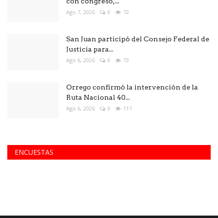
con congreso,...
Ago 7, 2026
0
72
San Juan participó del Consejo Federal de
Justicia para...
Ago 6, 2026
0
73
Orrego confirmó la intervención de la
Ruta Nacional 40...
Ago 6, 2026
0
117
ENCUESTAS