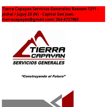
Tierra Capayan Servicios Generales: Rawson 1211 -
Jáchal / Jujuy 23 (N) - Capital San Juan.
tierracapayan@gmail.com/ 264-6727983