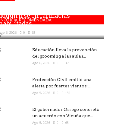
Los medicamentos solo deben
adquirirse en farmacias
NOTICIA RECOMENDADA
habilitadas
Ago 6, 2026
0
68
Educación lleva la prevención
del grooming a las aulas...
Ago 6, 2026
0
37
Protección Civil emitió una
alerta por fuertes vientos:...
Ago 5, 2026
0
131
El gobernador Orrego concretó
un acuerdo con Vicuña que...
Ago 5, 2026
0
63