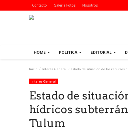
Contacto
Galeria Fotos
Nosotros
HOME
POLITICA
EDITORIAL
D
Inicio
Interés General
Estado de situación de los recursos h
Interés General
Estado de situació
hídricos subterrán
Tulum