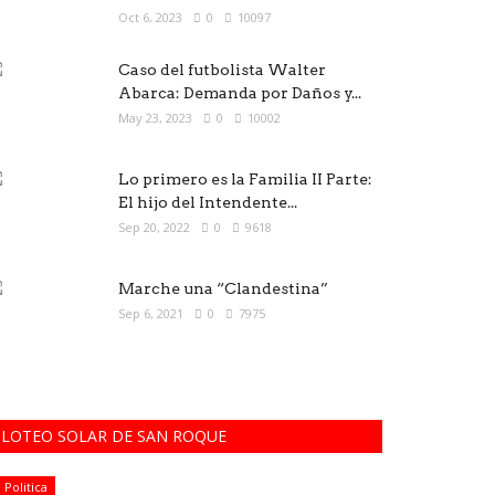
Oct 6, 2023
0
10097
Caso del futbolista Walter
Abarca: Demanda por Daños y...
May 23, 2023
0
10002
Lo primero es la Familia II Parte:
El hijo del Intendente...
Sep 20, 2022
0
9618
Marche una “Clandestina”
Sep 6, 2021
0
7975
LOTEO SOLAR DE SAN ROQUE
Politica