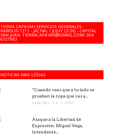
TIERRA CAPAYAN SERVICIOS GENERALES:
RAWSON 1211 - JÁCHAL / JUJUY 23 (N) - CAPITAL
SAN JUAN. TIERRACAPAYAN@GMAIL.COM/ 264-
6727983
NOTICIAS MAS LEÍDAS
“Cuando veas que a tu lado se
prueban la ropa que vas a...
Jul 24, 2021
0
10197
Ataque a la Libertad de
Expresión: Miguel Vega,
Intendente...