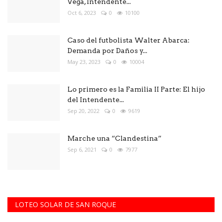
Vega, Intendente...
Oct 6, 2023
0
10100
Caso del futbolista Walter Abarca:
Demanda por Daños y...
May 23, 2023
0
10004
Lo primero es la Familia II Parte: El hijo
del Intendente...
Sep 20, 2022
0
9619
Marche una “Clandestina”
Sep 6, 2021
0
7977
LOTEO SOLAR DE SAN ROQUE