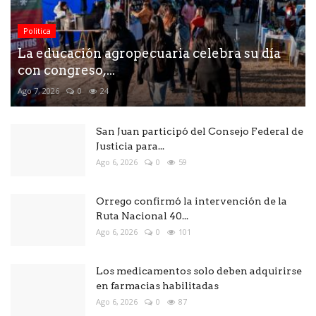
Politica
La educación agropecuaria celebra su día
con congreso,...
Ago 7, 2026
0
24
San Juan participó del Consejo Federal de
Justicia para...
Ago 6, 2026
0
59
Orrego confirmó la intervención de la
Ruta Nacional 40...
Ago 6, 2026
0
101
Los medicamentos solo deben adquirirse
en farmacias habilitadas
Ago 6, 2026
0
87