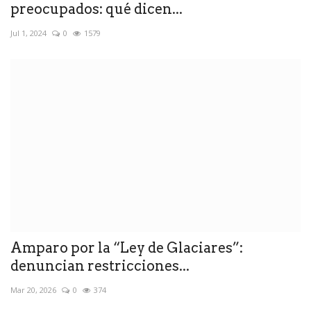
preocupados: qué dicen...
Jul 1, 2024
0
1579
Amparo por la “Ley de Glaciares”:
denuncian restricciones...
Mar 20, 2026
0
374