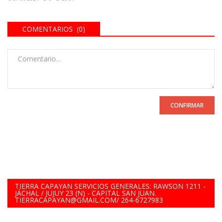
COMENTARIOS (0)
CONFIRMAR
TIERRA CAPAYAN SERVICIOS GENERALES: RAWSON 1211 -
JÁCHAL / JUJUY 23 (N) - CAPITAL SAN JUAN.
TIERRACAPAYAN@GMAIL.COM/ 264-6727983