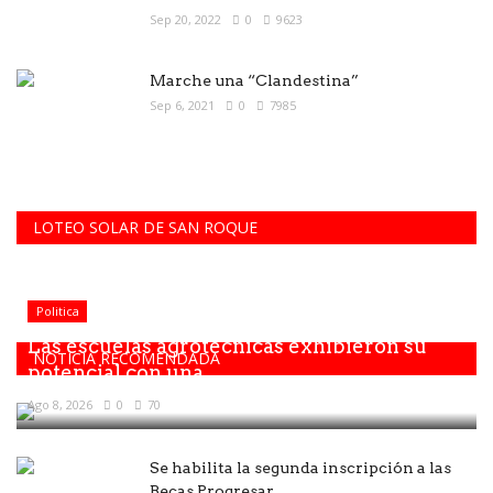
Sep 20, 2022
0
9623
Marche una “Clandestina”
Sep 6, 2021
0
7985
LOTEO SOLAR DE SAN ROQUE
Politica
Las escuelas agrotécnicas exhibieron su
NOTICIA RECOMENDADA
potencial con una...
Ago 8, 2026
0
70
Se habilita la segunda inscripción a las
Becas Progresar