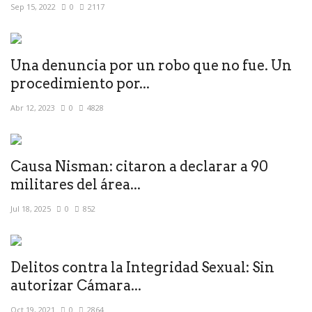
Sep 15, 2022
0
2117
Una denuncia por un robo que no fue. Un
procedimiento por...
Abr 12, 2023
0
4828
Causa Nisman: citaron a declarar a 90
militares del área...
Jul 18, 2025
0
852
Delitos contra la Integridad Sexual: Sin
autorizar Cámara...
Oct 19, 2021
0
2864