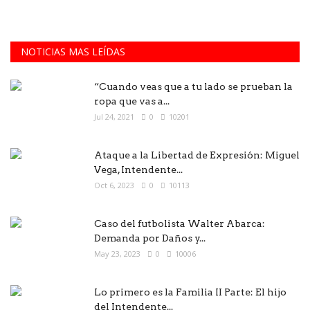
NOTICIAS MAS LEÍDAS
“Cuando veas que a tu lado se prueban la
ropa que vas a...
Jul 24, 2021
0
10201
Ataque a la Libertad de Expresión: Miguel
Vega, Intendente...
Oct 6, 2023
0
10113
Caso del futbolista Walter Abarca:
Demanda por Daños y...
May 23, 2023
0
10006
Lo primero es la Familia II Parte: El hijo
del Intendente...