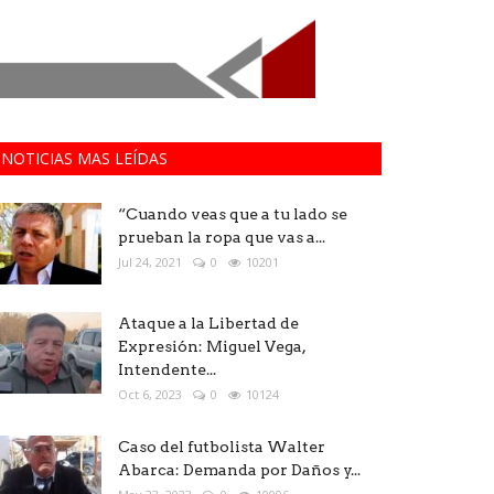
NOTICIAS MAS LEÍDAS
“Cuando veas que a tu lado se
prueban la ropa que vas a...
Jul 24, 2021
0
10201
Ataque a la Libertad de
Expresión: Miguel Vega,
Intendente...
Oct 6, 2023
0
10124
Caso del futbolista Walter
Abarca: Demanda por Daños y...