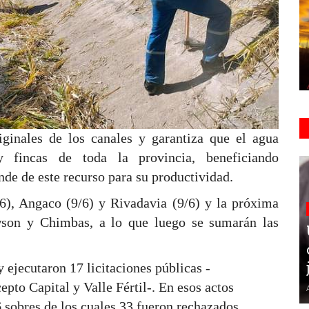
iginales de los canales y garantiza que el agua
y fincas de toda la provincia, beneficiando
nde de este recurso para su productividad.
6), Angaco (9/6) y Rivadavia (9/6) y la próxima
wson y Chimbas, a lo que luego se sumarán las
y ejecutaron 17 licitaciones públicas -
pto Capital y Valle Fértil-. En esos actos
6 sobres de los cuales 33 fueron rechazados.