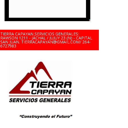
TIERRA CAPAYAN SERVICIOS GENERALES:
RAWSON 1211 - JÁCHAL / JUJUY 23 (N) - CAPITAL
SAN JUAN. TIERRACAPAYAN@GMAIL.COM/ 264-
6727983