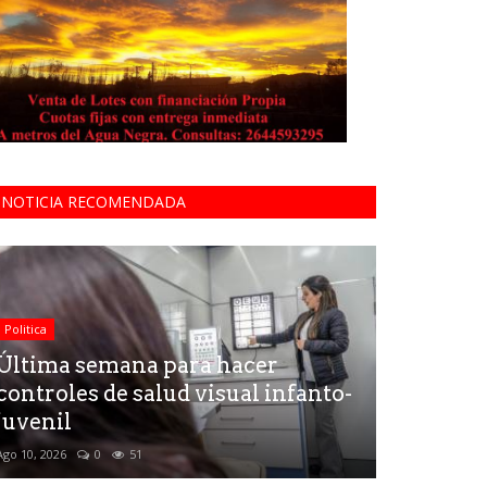
NOTICIA RECOMENDADA
Politica
Última semana para hacer
controles de salud visual infanto-
juvenil
Ago 10, 2026
0
51