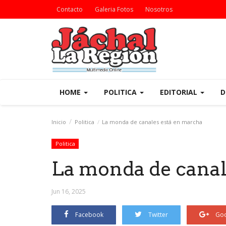
Contacto
Galeria Fotos
Nosotros
HOME
POLITICA
EDITORIAL
D
Inicio
Politica
La monda de canales está en marcha
Politica
La monda de canal
Jun 16, 2025
Facebook
Twitter
Goo