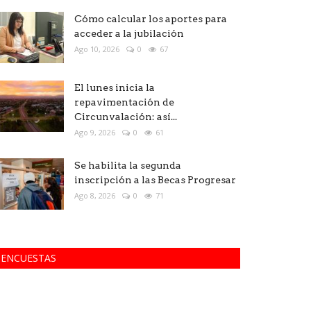
Cómo calcular los aportes para
acceder a la jubilación
Ago 10, 2026
0
67
El lunes inicia la
repavimentación de
Circunvalación: así...
Ago 9, 2026
0
61
Se habilita la segunda
inscripción a las Becas Progresar
Ago 8, 2026
0
71
ENCUESTAS