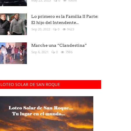
May 23, 2023
0
10006
Lo primero es la Familia II Parte:
El hijo del Intendente...
Sep 20, 2022
0
9623
Marche una “Clandestina”
Sep 6, 2021
0
7986
LOTEO SOLAR DE SAN ROQUE