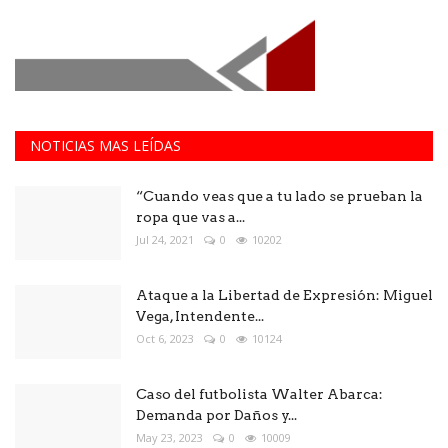
NOTICIAS MAS LEÍDAS
“Cuando veas que a tu lado se prueban la
ropa que vas a...
Jul 24, 2021
0
10202
Ataque a la Libertad de Expresión: Miguel
Vega, Intendente...
Oct 6, 2023
0
10124
Caso del futbolista Walter Abarca:
Demanda por Daños y...
May 23, 2023
0
10009