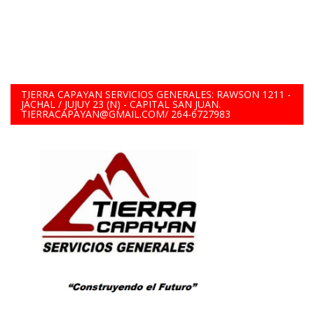
TIERRA CAPAYAN SERVICIOS GENERALES: RAWSON 1211 -
JÁCHAL / JUJUY 23 (N) - CAPITAL SAN JUAN.
TIERRACAPAYAN@GMAIL.COM/ 264-6727983